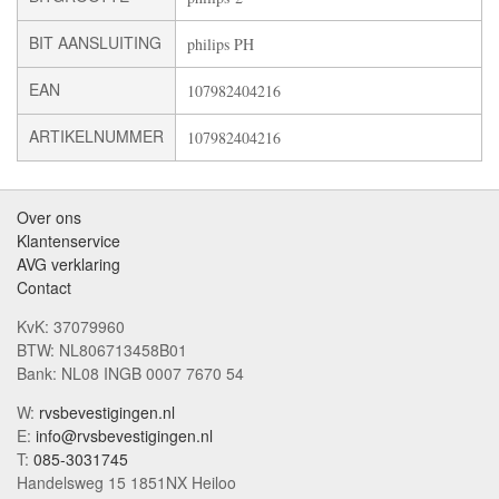
BIT AANSLUITING
philips PH
EAN
107982404216
ARTIKELNUMMER
107982404216
Over ons
Klantenservice
AVG verklaring
Contact
KvK: 37079960
BTW: NL806713458B01
Bank: NL08 INGB 0007 7670 54
W:
rvsbevestigingen.nl
E:
info@rvsbevestigingen.nl
T:
085-3031745
Handelsweg 15 1851NX Heiloo