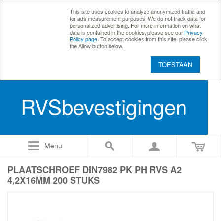
This site uses cookies to analyze anonymized traffic and
for ads measurement purposes. We do not track data for
personalized advertising. For more information on what
data is contained in the cookies, please see our
Privacy
Policy page
. To accept cookies from this site, please click
the Allow button below.
TOESTAAN
RVSbevestigingen
Menu
PLAATSCHROEF DIN7982 PK PH RVS A2
4,2X16MM 200 STUKS