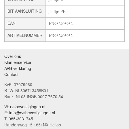
BIT AANSLUITING
philips PH
EAN
107982403932
ARTIKELNUMMER
107982403932
Over ons
Klantenservice
AVG verklaring
Contact
KvK: 37079960
BTW: NL806713458B01
Bank: NL08 INGB 0007 7670 54
W:
rvsbevestigingen.nl
E:
info@rvsbevestigingen.nl
T:
085-3031745
Handelsweg 15 1851NX Heiloo