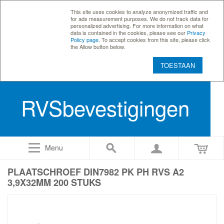
This site uses cookies to analyze anonymized traffic and
for ads measurement purposes. We do not track data for
personalized advertising. For more information on what
data is contained in the cookies, please see our
Privacy
Policy page
. To accept cookies from this site, please click
the Allow button below.
TOESTAAN
RVSbevestigingen
Menu
PLAATSCHROEF DIN7982 PK PH RVS A2
3,9X32MM 200 STUKS