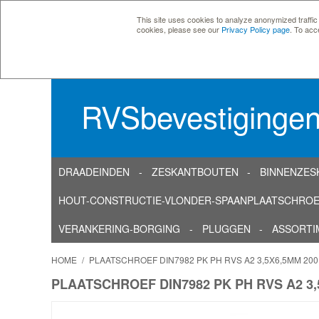
This site uses cookies to analyze anonymized traffic
cookies, please see our
Privacy Policy page
. To acc
RVSbevestiginge
DRAADEINDEN
ZESKANTBOUTEN
BINNENZES
HOUT-CONSTRUCTIE-VLONDER-SPAANPLAATSCHRO
VERANKERING-BORGING
PLUGGEN
ASSORTI
HOME
/
PLAATSCHROEF DIN7982 PK PH RVS A2 3,5X6,5MM 20
PLAATSCHROEF DIN7982 PK PH RVS A2 3,