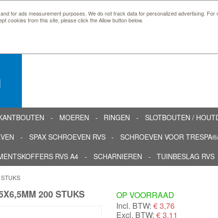
 and for ads measurement purposes. We do not track data for personalized advertising. For m
ept cookies from this site, please click the Allow button below.
n
KANTBOUTEN
MOEREN
RINGEN
SLOTBOUTEN / HOU
EVEN
SPAX SCHROEVEN RVS
SCHROEVEN VOOR TRESPA®/
MENTSKOFFERS RVS A4
SCHARNIEREN
TUINBESLAG RVS
0 STUKS
5X6,5MM 200 STUKS
OP VOORRAAD
Incl. BTW:
€
3,76
Excl. BTW:
€ 3,11