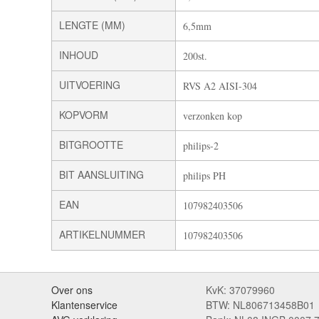
LENGTE (MM)
6,5mm
INHOUD
200st.
UITVOERING
RVS A2 AISI-304
KOPVORM
verzonken kop
BITGROOTTE
philips-2
BIT AANSLUITING
philips PH
EAN
107982403506
ARTIKELNUMMER
107982403506
Over ons
KvK: 37079960
Klantenservice
BTW: NL806713458B01