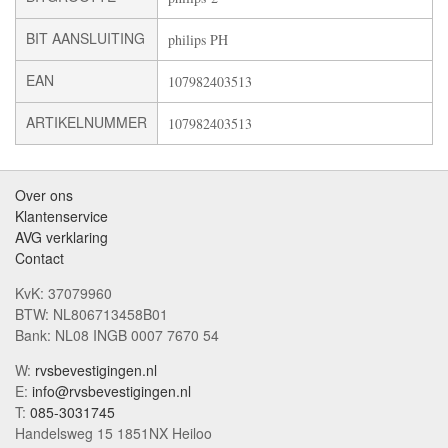
BIT AANSLUITING
philips PH
EAN
107982403513
ARTIKELNUMMER
107982403513
Over ons
Klantenservice
AVG verklaring
Contact
KvK: 37079960
BTW: NL806713458B01
Bank: NL08 INGB 0007 7670 54
W:
rvsbevestigingen.nl
E:
info@rvsbevestigingen.nl
T:
085-3031745
Handelsweg 15 1851NX Heiloo