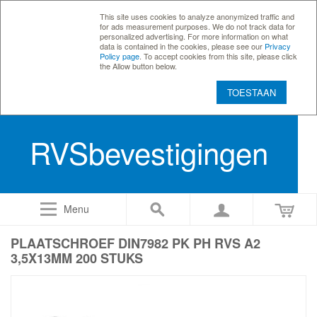
This site uses cookies to analyze anonymized traffic and
for ads measurement purposes. We do not track data for
personalized advertising. For more information on what
data is contained in the cookies, please see our
Privacy
Policy page
. To accept cookies from this site, please click
the Allow button below.
TOESTAAN
RVSbevestigingen
Menu
PLAATSCHROEF DIN7982 PK PH RVS A2
3,5X13MM 200 STUKS