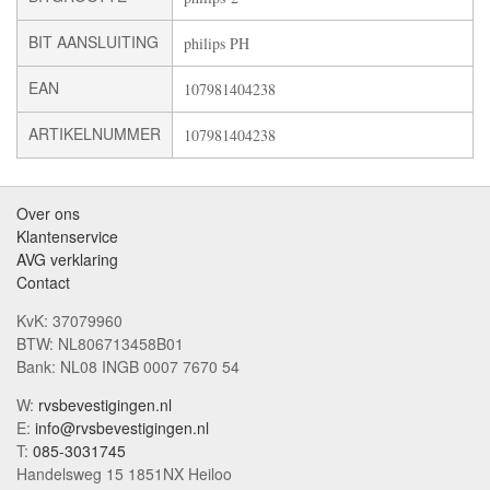
BIT AANSLUITING
philips PH
EAN
107981404238
ARTIKELNUMMER
107981404238
Over ons
Klantenservice
AVG verklaring
Contact
KvK: 37079960
BTW: NL806713458B01
Bank: NL08 INGB 0007 7670 54
W:
rvsbevestigingen.nl
E:
info@rvsbevestigingen.nl
T:
085-3031745
Handelsweg 15 1851NX Heiloo