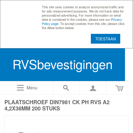
This site uses cookies to analyze anonymized traffic and
for ads measurement purposes. We do not track data for
personalized advertising. For more information on what
data is contained in the cookies, please see our
Privacy
Policy page
. To accept cookies from this site, please click
the Allow button below.
TOESTAAN
RVSbevestigingen
Menu
PLAATSCHROEF DIN7981 CK PH RVS A2
4,2X38MM 200 STUKS