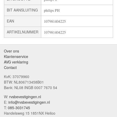
BIT AANSLUITING
philips PH
EAN
107981404225
ARTIKELNUMMER
107981404225
Over ons
Klantenservice
AVG verklaring
Contact
KvK: 37079960
BTW: NL806713458B01
Bank: NL08 INGB 0007 7670 54
W:
rvsbevestigingen.nl
E:
info@rvsbevestigingen.nl
T:
085-3031745
Handelsweg 15 1851NX Heiloo