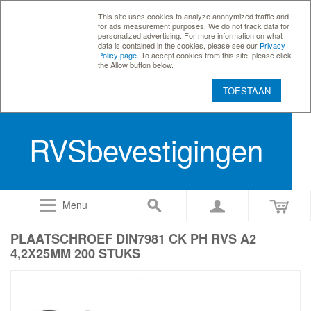
This site uses cookies to analyze anonymized traffic and
for ads measurement purposes. We do not track data for
personalized advertising. For more information on what
data is contained in the cookies, please see our
Privacy
Policy page
. To accept cookies from this site, please click
the Allow button below.
TOESTAAN
RVSbevestigingen
Menu
PLAATSCHROEF DIN7981 CK PH RVS A2
4,2X25MM 200 STUKS