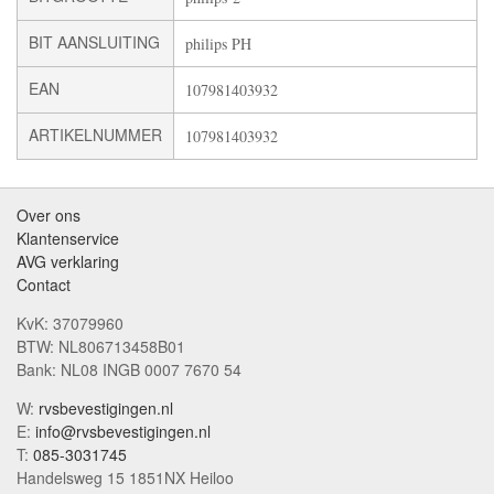
BIT AANSLUITING
philips PH
EAN
107981403932
ARTIKELNUMMER
107981403932
Over ons
Klantenservice
AVG verklaring
Contact
KvK: 37079960
BTW: NL806713458B01
Bank: NL08 INGB 0007 7670 54
W:
rvsbevestigingen.nl
E:
info@rvsbevestigingen.nl
T:
085-3031745
Handelsweg 15 1851NX Heiloo