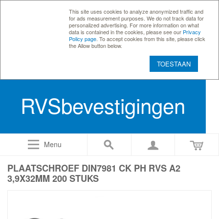
This site uses cookies to analyze anonymized traffic and
for ads measurement purposes. We do not track data for
personalized advertising. For more information on what
data is contained in the cookies, please see our
Privacy
Policy page
. To accept cookies from this site, please click
the Allow button below.
TOESTAAN
RVSbevestigingen
Menu
PLAATSCHROEF DIN7981 CK PH RVS A2
3,9X32MM 200 STUKS