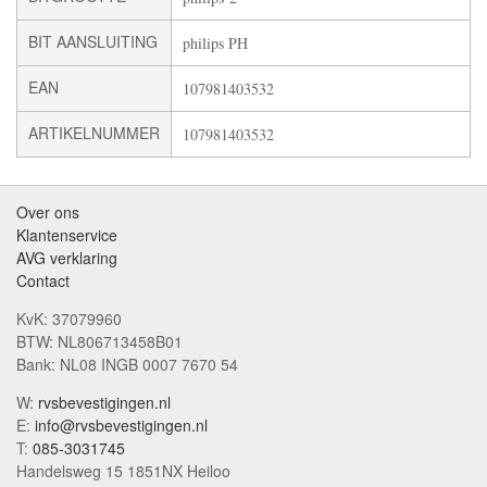
BIT AANSLUITING
philips PH
EAN
107981403532
ARTIKELNUMMER
107981403532
Over ons
Klantenservice
AVG verklaring
Contact
KvK: 37079960
BTW: NL806713458B01
Bank: NL08 INGB 0007 7670 54
W:
rvsbevestigingen.nl
E:
info@rvsbevestigingen.nl
T:
085-3031745
Handelsweg 15 1851NX Heiloo