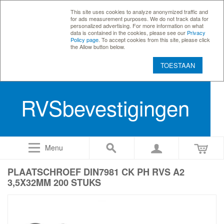
This site uses cookies to analyze anonymized traffic and
for ads measurement purposes. We do not track data for
personalized advertising. For more information on what
data is contained in the cookies, please see our
Privacy
Policy page
. To accept cookies from this site, please click
the Allow button below.
TOESTAAN
RVSbevestigingen
Menu
PLAATSCHROEF DIN7981 CK PH RVS A2
3,5X32MM 200 STUKS