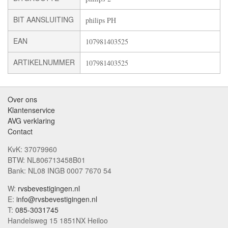
BIT AANSLUITING
philips PH
EAN
107981403525
ARTIKELNUMMER
107981403525
Over ons
Klantenservice
AVG verklaring
Contact
KvK: 37079960
BTW: NL806713458B01
Bank: NL08 INGB 0007 7670 54
W:
rvsbevestigingen.nl
E:
info@rvsbevestigingen.nl
T:
085-3031745
Handelsweg 15 1851NX Heiloo