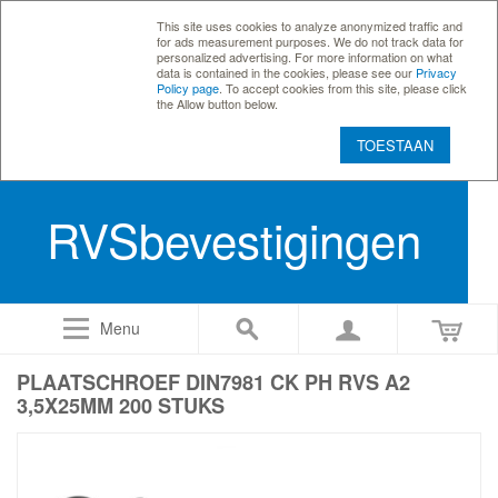
This site uses cookies to analyze anonymized traffic and
for ads measurement purposes. We do not track data for
personalized advertising. For more information on what
data is contained in the cookies, please see our
Privacy
Policy page
. To accept cookies from this site, please click
the Allow button below.
TOESTAAN
RVSbevestigingen
Menu
PLAATSCHROEF DIN7981 CK PH RVS A2
3,5X25MM 200 STUKS