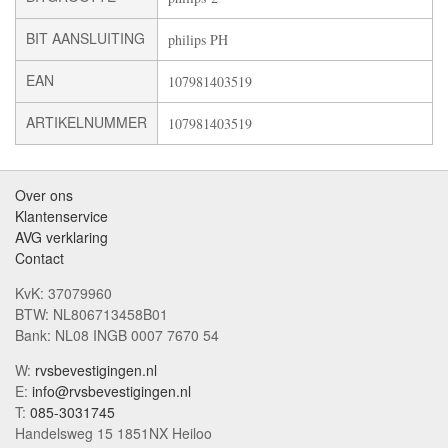
BIT AANSLUITING
philips PH
EAN
107981403519
ARTIKELNUMMER
107981403519
Over ons
Klantenservice
AVG verklaring
Contact
KvK: 37079960
BTW: NL806713458B01
Bank: NL08 INGB 0007 7670 54
W:
rvsbevestigingen.nl
E:
info@rvsbevestigingen.nl
T:
085-3031745
Handelsweg 15 1851NX Heiloo