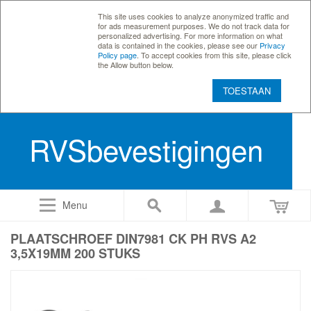
This site uses cookies to analyze anonymized traffic and
for ads measurement purposes. We do not track data for
personalized advertising. For more information on what
data is contained in the cookies, please see our
Privacy
Policy page
. To accept cookies from this site, please click
the Allow button below.
TOESTAAN
RVSbevestigingen
Menu
PLAATSCHROEF DIN7981 CK PH RVS A2
3,5X19MM 200 STUKS