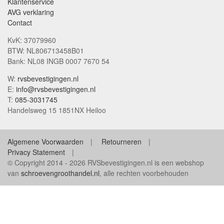
Klantenservice
AVG verklaring
Contact
KvK: 37079960
BTW: NL806713458B01
Bank: NL08 INGB 0007 7670 54
W:
rvsbevestigingen.nl
E:
info@rvsbevestigingen.nl
T:
085-3031745
Handelsweg 15 1851NX Heiloo
Algemene Voorwaarden
Retourneren
Privacy Statement
© Copyright 2014 - 2026 RVSbevestigingen.nl is een webshop
van
schroevengroothandel.nl
, alle rechten voorbehouden