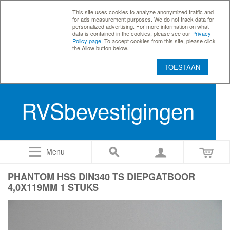
This site uses cookies to analyze anonymized traffic and
for ads measurement purposes. We do not track data for
personalized advertising. For more information on what
data is contained in the cookies, please see our
Privacy
Policy page
. To accept cookies from this site, please click
the Allow button below.
TOESTAAN
RVSbevestigingen
Menu
PHANTOM HSS DIN340 TS DIEPGATBOOR
4,0X119MM 1 STUKS