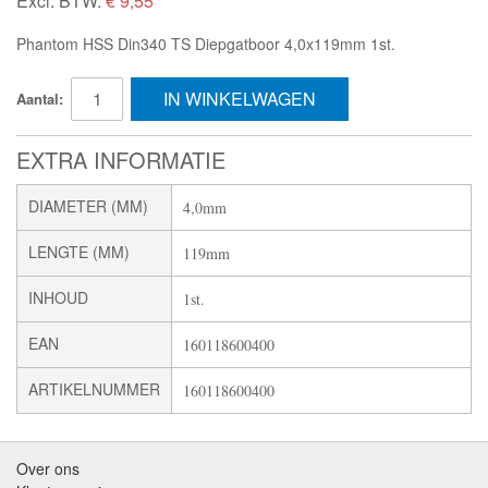
Excl. BTW:
€ 9,55
Phantom HSS Din340 TS Diepgatboor 4,0x119mm 1st.
IN WINKELWAGEN
Aantal:
EXTRA INFORMATIE
DIAMETER (MM)
4,0mm
LENGTE (MM)
119mm
INHOUD
1st.
EAN
160118600400
ARTIKELNUMMER
160118600400
Over ons