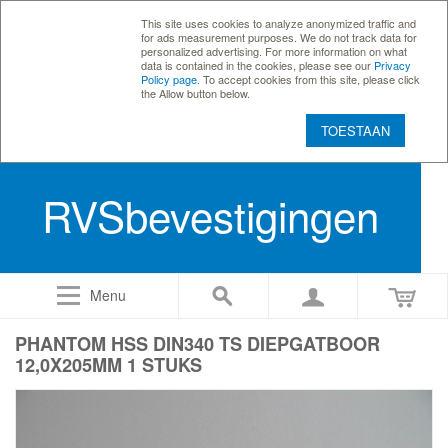
This site uses cookies to analyze anonymized traffic and
for ads measurement purposes. We do not track data for
personalized advertising. For more information on what
data is contained in the cookies, please see our
Privacy
Policy page
. To accept cookies from this site, please click
the Allow button below.
TOESTAAN
RVSbevestigingen
Menu
PHANTOM HSS DIN340 TS DIEPGATBOOR
12,0X205MM 1 STUKS