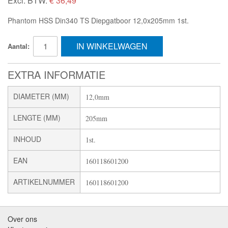
Excl. BTW:
€ 36,49
Phantom HSS Din340 TS Diepgatboor 12,0x205mm 1st.
IN WINKELWAGEN
Aantal:
EXTRA INFORMATIE
DIAMETER (MM)
12,0mm
LENGTE (MM)
205mm
INHOUD
1st.
EAN
160118601200
ARTIKELNUMMER
160118601200
Over ons