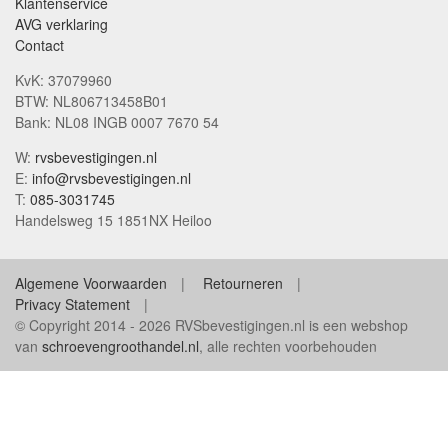
Klantenservice
AVG verklaring
Contact
KvK: 37079960
BTW: NL806713458B01
Bank: NL08 INGB 0007 7670 54
W:
rvsbevestigingen.nl
E:
info@rvsbevestigingen.nl
T:
085-3031745
Handelsweg 15 1851NX Heiloo
Algemene Voorwaarden
Retourneren
Privacy Statement
© Copyright 2014 - 2026 RVSbevestigingen.nl is een webshop
van
schroevengroothandel.nl
, alle rechten voorbehouden