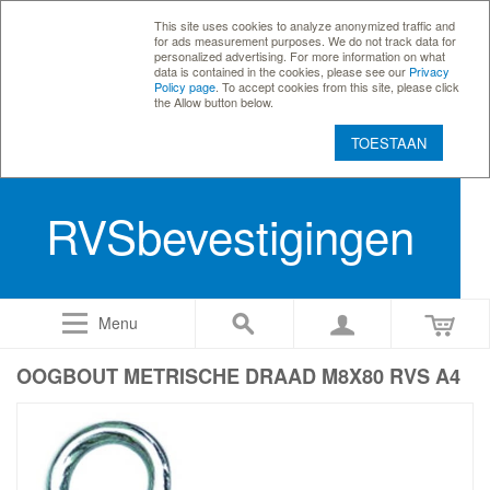
This site uses cookies to analyze anonymized traffic and
for ads measurement purposes. We do not track data for
personalized advertising. For more information on what
data is contained in the cookies, please see our
Privacy
Policy page
. To accept cookies from this site, please click
the Allow button below.
TOESTAAN
RVSbevestigingen
Menu
OOGBOUT METRISCHE DRAAD M8X80 RVS A4