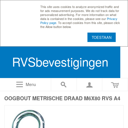
This site uses cookies to analyze anonymized traffic and
for ads measurement purposes. We do not track data for
personalized advertising. For more information on what
data is contained in the cookies, please see our
Privacy
Policy page
. To accept cookies from this site, please click
the Allow button below.
TOESTAAN
RVSbevestigingen
Menu
OOGBOUT METRISCHE DRAAD M6X80 RVS A4