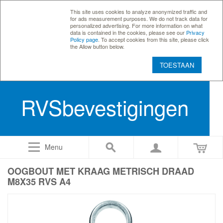
This site uses cookies to analyze anonymized traffic and
for ads measurement purposes. We do not track data for
personalized advertising. For more information on what
data is contained in the cookies, please see our
Privacy
Policy page
. To accept cookies from this site, please click
the Allow button below.
TOESTAAN
RVSbevestigingen
Menu
OOGBOUT MET KRAAG METRISCH DRAAD
M8X35 RVS A4