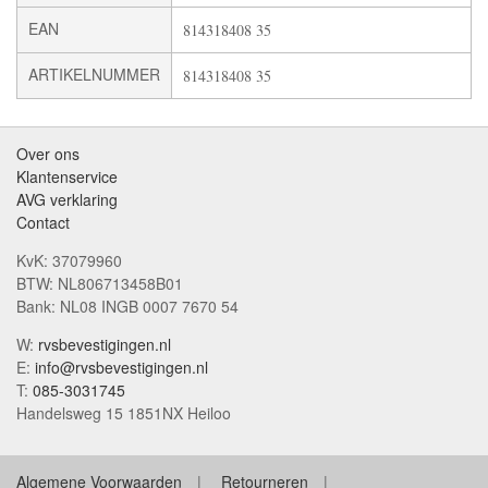
EAN
814318408 35
ARTIKELNUMMER
814318408 35
Over ons
Klantenservice
AVG verklaring
Contact
KvK: 37079960
BTW: NL806713458B01
Bank: NL08 INGB 0007 7670 54
W:
rvsbevestigingen.nl
E:
info@rvsbevestigingen.nl
T:
085-3031745
Handelsweg 15 1851NX Heiloo
Algemene Voorwaarden
Retourneren