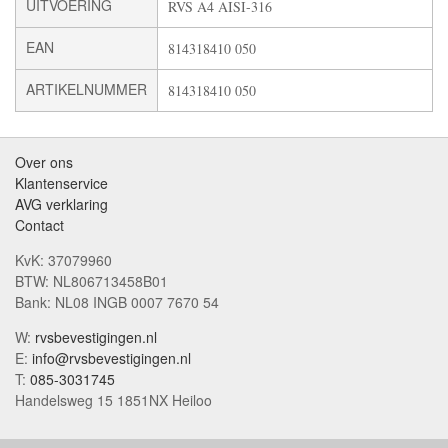
UITVOERING
RVS A4 AISI-316
EAN
814318410 050
ARTIKELNUMMER
814318410 050
Over ons
Klantenservice
AVG verklaring
Contact
KvK: 37079960
BTW: NL806713458B01
Bank: NL08 INGB 0007 7670 54
W:
rvsbevestigingen.nl
E:
info@rvsbevestigingen.nl
T:
085-3031745
Handelsweg 15 1851NX Heiloo