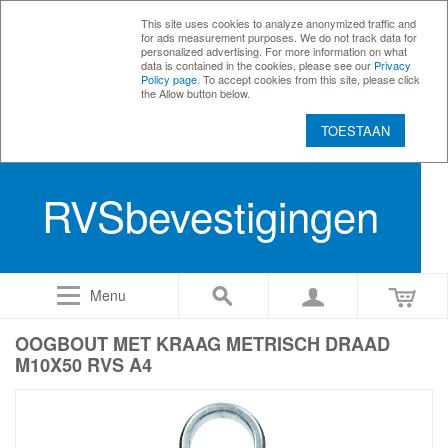
This site uses cookies to analyze anonymized traffic and
for ads measurement purposes. We do not track data for
personalized advertising. For more information on what
data is contained in the cookies, please see our
Privacy
Policy page
. To accept cookies from this site, please click
the Allow button below.
TOESTAAN
RVSbevestigingen
Menu
OOGBOUT MET KRAAG METRISCH DRAAD
M10X50 RVS A4