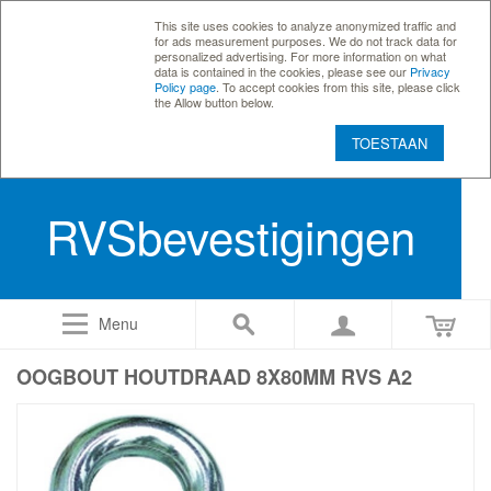
This site uses cookies to analyze anonymized traffic and
for ads measurement purposes. We do not track data for
personalized advertising. For more information on what
data is contained in the cookies, please see our
Privacy
Policy page
. To accept cookies from this site, please click
the Allow button below.
TOESTAAN
RVSbevestigingen
Menu
OOGBOUT HOUTDRAAD 8X80MM RVS A2