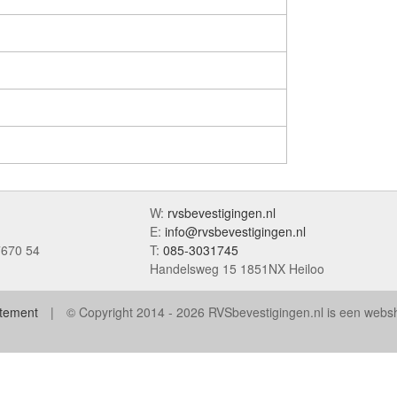
W:
rvsbevestigingen.nl
E:
info@rvsbevestigingen.nl
7670 54
T:
085-3031745
Handelsweg 15 1851NX Heiloo
atement
© Copyright 2014 - 2026 RVSbevestigingen.nl is een web