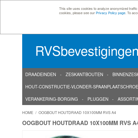
This site uses cookies to analyze anonymized traffic
cookies, please see our
Privacy Policy page
. To acc
RVSbevestiginge
DRAADEINDEN
ZESKANTBOUTEN
BINNENZES
HOUT-CONSTRUCTIE-VLONDER-SPAANPLAATSCHRO
VERANKERING-BORGING
PLUGGEN
ASSORTI
HOME
/
OOGBOUT HOUTDRAAD 10X100MM RVS A4
OOGBOUT HOUTDRAAD 10X100MM RVS A