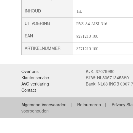
INHOUD
1st.
UITVOERING
RVS A4 AISI-316
EAN
8271210 100
ARTIKELNUMMER
8271210 100
Over ons
KvK: 37079960
Klantenservice
BTW: NL806713458B01
AVG verklaring
Bank: NL08 INGB 0007 
Contact
Algemene Voorwaarden
Retourneren
Privacy St
voorbehouden