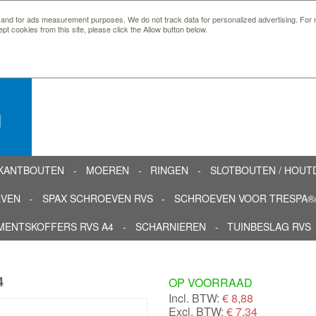
 and for ads measurement purposes. We do not track data for personalized advertising. For m
ept cookies from this site, please click the Allow button below.
n
KANTBOUTEN
MOEREN
RINGEN
SLOTBOUTEN / HOU
EVEN
SPAX SCHROEVEN RVS
SCHROEVEN VOOR TRESPA®/
MENTSKOFFERS RVS A4
SCHARNIEREN
TUINBESLAG RVS
4
OP VOORRAAD
Incl. BTW:
€
8,88
Excl. BTW:
€ 7,34