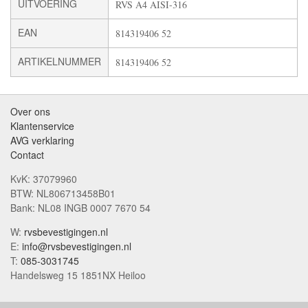
UITVOERING
RVS A4 AISI-316
EAN
814319406 52
ARTIKELNUMMER
814319406 52
Over ons
Klantenservice
AVG verklaring
Contact
KvK: 37079960
BTW: NL806713458B01
Bank: NL08 INGB 0007 7670 54
W:
rvsbevestigingen.nl
E:
info@rvsbevestigingen.nl
T:
085-3031745
Handelsweg 15 1851NX Heiloo