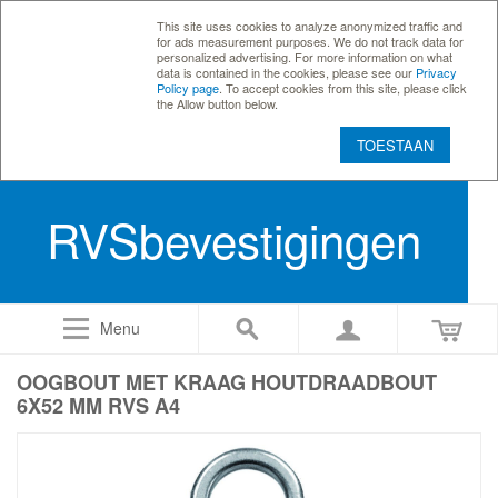
This site uses cookies to analyze anonymized traffic and
for ads measurement purposes. We do not track data for
personalized advertising. For more information on what
data is contained in the cookies, please see our
Privacy
Policy page
. To accept cookies from this site, please click
the Allow button below.
TOESTAAN
RVSbevestigingen
Menu
OOGBOUT MET KRAAG HOUTDRAADBOUT
6X52 MM RVS A4