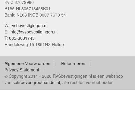
KvK: 37079960
BTW: NL806713458B01
Bank: NL08 INGB 0007 7670 54
W:
rvsbevestigingen.nl
E:
info@rvsbevestigingen.nl
T:
085-3031745
Handelsweg 15 1851NX Heiloo
Algemene Voorwaarden
Retourneren
Privacy Statement
© Copyright 2014 - 2026 RVSbevestigingen.nl is een webshop
van
schroevengroothandel.nl
, alle rechten voorbehouden