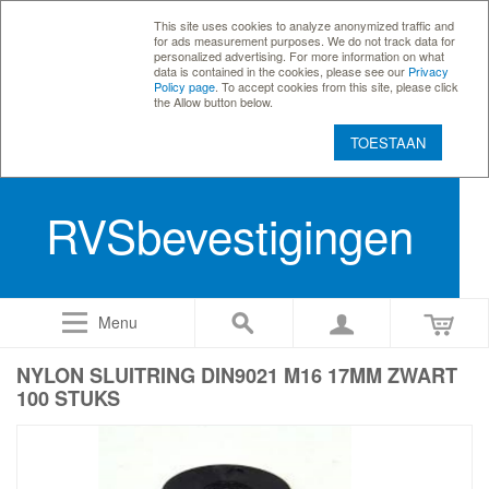
This site uses cookies to analyze anonymized traffic and
for ads measurement purposes. We do not track data for
personalized advertising. For more information on what
data is contained in the cookies, please see our
Privacy
Policy page
. To accept cookies from this site, please click
the Allow button below.
TOESTAAN
RVSbevestigingen
Menu
NYLON SLUITRING DIN9021 M16 17MM ZWART
100 STUKS