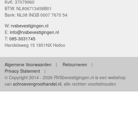
KvK: 37079960
BTW: NL806713458B01
Bank: NL08 INGB 0007 7670 54
W:
rvsbevestigingen.nl
E:
info@rvsbevestigingen.nl
T:
085-3031745
Handelsweg 15 1851NX Heiloo
Algemene Voorwaarden
Retourneren
Privacy Statement
© Copyright 2014 - 2026 RVSbevestigingen.nl is een webshop
van
schroevengroothandel.nl
, alle rechten voorbehouden