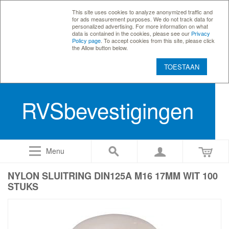
This site uses cookies to analyze anonymized traffic and
for ads measurement purposes. We do not track data for
personalized advertising. For more information on what
data is contained in the cookies, please see our
Privacy
Policy page
. To accept cookies from this site, please click
the Allow button below.
TOESTAAN
RVSbevestigingen
Menu
NYLON SLUITRING DIN125A M16 17MM WIT 100
STUKS