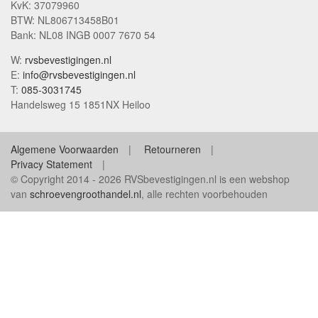
KvK: 37079960
BTW: NL806713458B01
Bank: NL08 INGB 0007 7670 54
W:
rvsbevestigingen.nl
E:
info@rvsbevestigingen.nl
T:
085-3031745
Handelsweg 15 1851NX Heiloo
Algemene Voorwaarden
Retourneren
Privacy Statement
© Copyright 2014 - 2026 RVSbevestigingen.nl is een webshop
van
schroevengroothandel.nl
, alle rechten voorbehouden