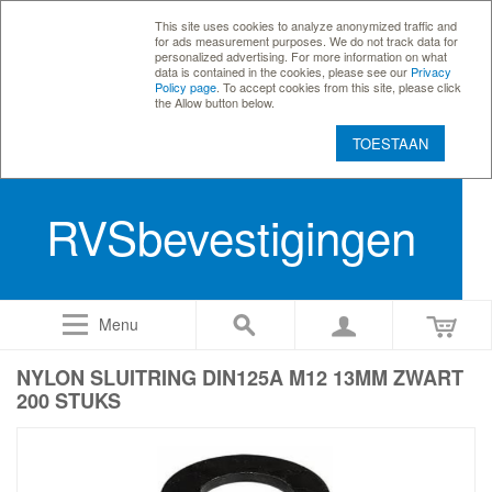
This site uses cookies to analyze anonymized traffic and
for ads measurement purposes. We do not track data for
personalized advertising. For more information on what
data is contained in the cookies, please see our
Privacy
Policy page
. To accept cookies from this site, please click
the Allow button below.
TOESTAAN
RVSbevestigingen
Menu
NYLON SLUITRING DIN125A M12 13MM ZWART
200 STUKS