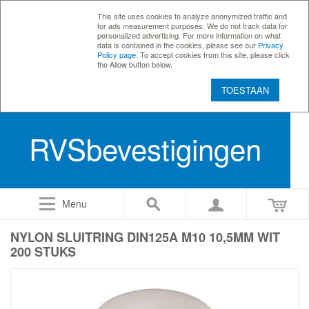
This site uses cookies to analyze anonymized traffic and
for ads measurement purposes. We do not track data for
personalized advertising. For more information on what
data is contained in the cookies, please see our
Privacy
Policy page
. To accept cookies from this site, please click
the Allow button below.
TOESTAAN
RVSbevestigingen
Menu
NYLON SLUITRING DIN125A M10 10,5MM WIT
200 STUKS