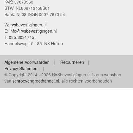
KvK: 37079960
BTW: NL806713458B01
Bank: NL08 INGB 0007 7670 54
W:
rvsbevestigingen.nl
E:
info@rvsbevestigingen.nl
T:
085-3031745
Handelsweg 15 1851NX Heiloo
Algemene Voorwaarden
Retourneren
Privacy Statement
© Copyright 2014 - 2026 RVSbevestigingen.nl is een webshop
van
schroevengroothandel.nl
, alle rechten voorbehouden