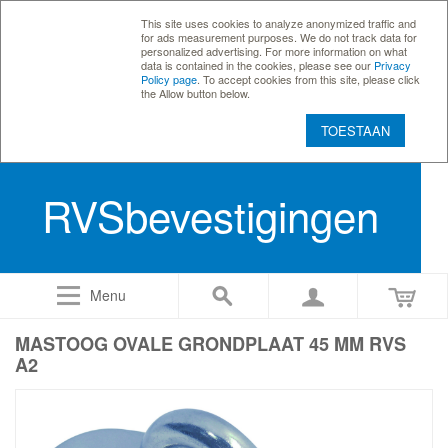
This site uses cookies to analyze anonymized traffic and
for ads measurement purposes. We do not track data for
personalized advertising. For more information on what
data is contained in the cookies, please see our
Privacy
Policy page
. To accept cookies from this site, please click
the Allow button below.
TOESTAAN
RVSbevestigingen
Menu
MASTOOG OVALE GRONDPLAAT 45 MM RVS
A2