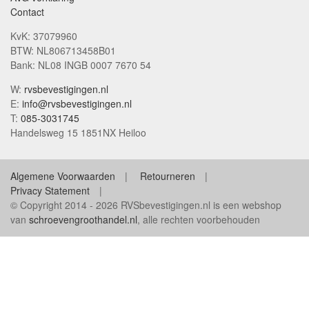
Contact
KvK: 37079960
BTW: NL806713458B01
Bank: NL08 INGB 0007 7670 54
W:
rvsbevestigingen.nl
E:
info@rvsbevestigingen.nl
T:
085-3031745
Handelsweg 15 1851NX Heiloo
Algemene Voorwaarden
Retourneren
Privacy Statement
© Copyright 2014 - 2026 RVSbevestigingen.nl is een webshop
van
schroevengroothandel.nl
, alle rechten voorbehouden