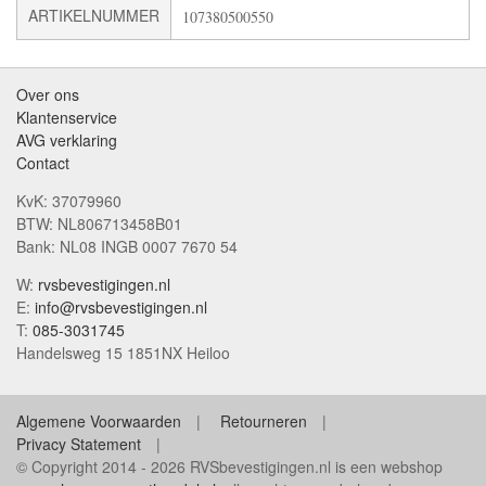
ARTIKELNUMMER
107380500550
Over ons
Klantenservice
AVG verklaring
Contact
KvK: 37079960
BTW: NL806713458B01
Bank: NL08 INGB 0007 7670 54
W:
rvsbevestigingen.nl
E:
info@rvsbevestigingen.nl
T:
085-3031745
Handelsweg 15 1851NX Heiloo
Algemene Voorwaarden
Retourneren
Privacy Statement
© Copyright 2014 - 2026 RVSbevestigingen.nl is een webshop