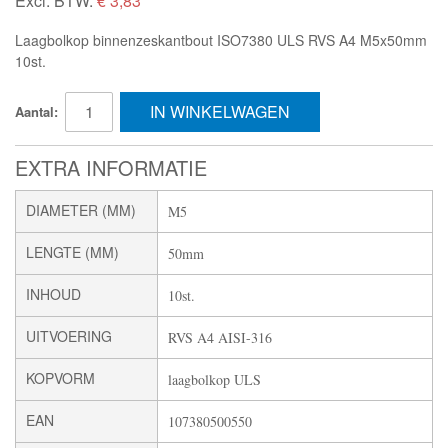
Excl. BTW:
€ 3,83
Laagbolkop binnenzeskantbout ISO7380 ULS RVS A4 M5x50mm
10st.
IN WINKELWAGEN
Aantal:
EXTRA INFORMATIE
DIAMETER (MM)
M5
LENGTE (MM)
50mm
INHOUD
10st.
UITVOERING
RVS A4 AISI-316
KOPVORM
laagbolkop ULS
EAN
107380500550