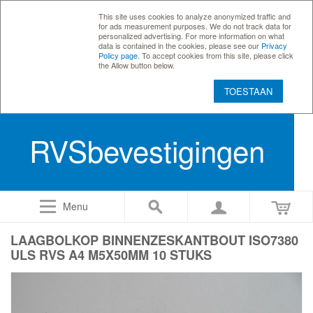
This site uses cookies to analyze anonymized traffic and
for ads measurement purposes. We do not track data for
personalized advertising. For more information on what
data is contained in the cookies, please see our
Privacy
Policy page
. To accept cookies from this site, please click
the Allow button below.
TOESTAAN
RVSbevestigingen
Menu
LAAGBOLKOP BINNENZESKANTBOUT ISO7380
ULS RVS A4 M5X50MM 10 STUKS