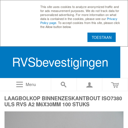
This site uses cookies to analyze anonymized traffic and
for ads measurement purposes. We do not track data for
personalized advertising. For more information on what
data is contained in the cookies, please see our
Privacy
Policy page
. To accept cookies from this site, please click
the Allow button below.
TOESTAAN
RVSbevestigingen
Menu
LAAGBOLKOP BINNENZESKANTBOUT ISO7380
ULS RVS A2 M6X30MM 100 STUKS