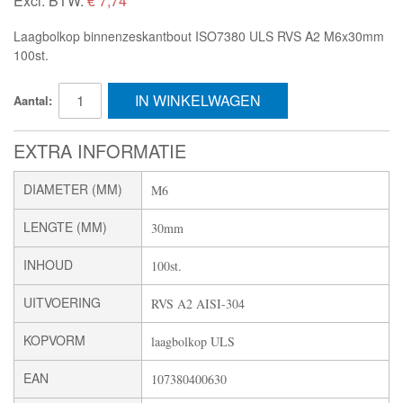
Excl. BTW:
€ 7,74
Laagbolkop binnenzeskantbout ISO7380 ULS RVS A2 M6x30mm
100st.
IN WINKELWAGEN
Aantal:
EXTRA INFORMATIE
DIAMETER (MM)
M6
LENGTE (MM)
30mm
INHOUD
100st.
UITVOERING
RVS A2 AISI-304
KOPVORM
laagbolkop ULS
EAN
107380400630