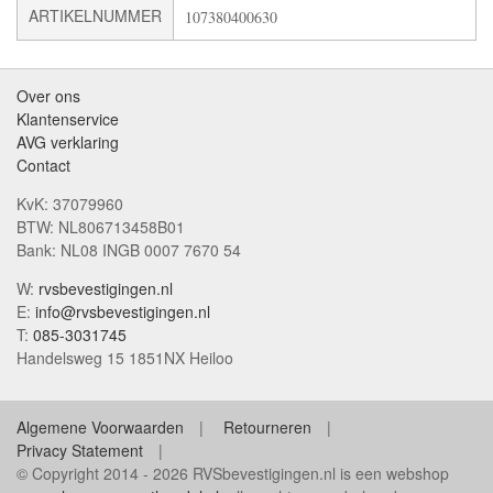
ARTIKELNUMMER
107380400630
Over ons
Klantenservice
AVG verklaring
Contact
KvK: 37079960
BTW: NL806713458B01
Bank: NL08 INGB 0007 7670 54
W:
rvsbevestigingen.nl
E:
info@rvsbevestigingen.nl
T:
085-3031745
Handelsweg 15 1851NX Heiloo
Algemene Voorwaarden
Retourneren
Privacy Statement
© Copyright 2014 - 2026 RVSbevestigingen.nl is een webshop