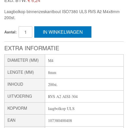
Excl. BTW:
€ 6,24
Laagbolkop binnenzeskantbout ISO7380 ULS RVS A2 M4x8mm
200st.
IN WINKELWAGEN
Aantal:
EXTRA INFORMATIE
DIAMETER (MM)
M4
LENGTE (MM)
8mm
INHOUD
200st.
UITVOERING
RVS A2 AISI-304
KOPVORM
laagbolkop ULS
EAN
107380400408