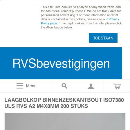
This site uses cookies to analyze anonymized traffic and
for ads measurement purposes. We do not track data for
personalized advertising. For more information on what
data is contained in the cookies, please see our
Privacy
Policy page
. To accept cookies from this site, please click
the Allow button below.
TOESTAAN
RVSbevestigingen
Menu
LAAGBOLKOP BINNENZESKANTBOUT ISO7380
ULS RVS A2 M4X8MM 200 STUKS