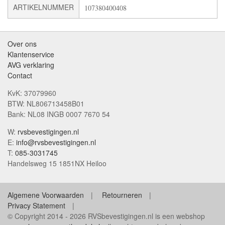
ARTIKELNUMMER
107380400408
Over ons
Klantenservice
AVG verklaring
Contact
KvK: 37079960
BTW: NL806713458B01
Bank: NL08 INGB 0007 7670 54
W:
rvsbevestigingen.nl
E:
info@rvsbevestigingen.nl
T:
085-3031745
Handelsweg 15 1851NX Heiloo
Algemene Voorwaarden
Retourneren
Privacy Statement
© Copyright 2014 - 2026 RVSbevestigingen.nl is een webshop