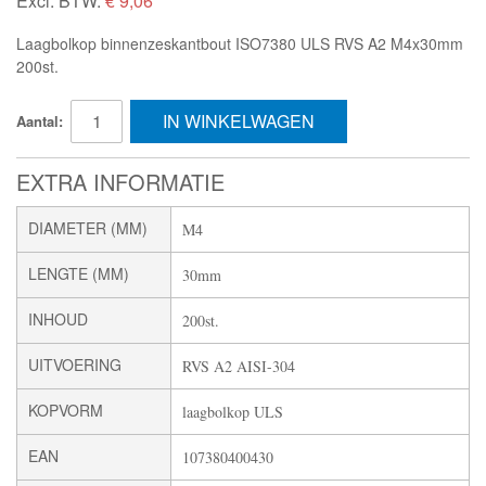
Excl. BTW:
€ 9,06
Laagbolkop binnenzeskantbout ISO7380 ULS RVS A2 M4x30mm
200st.
IN WINKELWAGEN
Aantal:
EXTRA INFORMATIE
DIAMETER (MM)
M4
LENGTE (MM)
30mm
INHOUD
200st.
UITVOERING
RVS A2 AISI-304
KOPVORM
laagbolkop ULS
EAN
107380400430