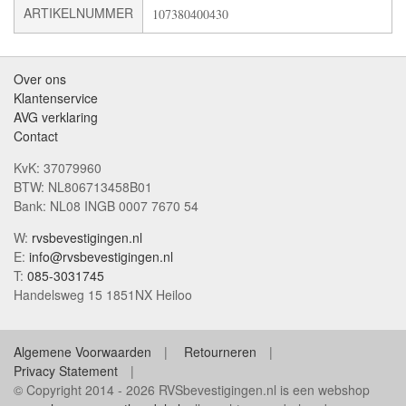
ARTIKELNUMMER
107380400430
Over ons
Klantenservice
AVG verklaring
Contact
KvK: 37079960
BTW: NL806713458B01
Bank: NL08 INGB 0007 7670 54
W:
rvsbevestigingen.nl
E:
info@rvsbevestigingen.nl
T:
085-3031745
Handelsweg 15 1851NX Heiloo
Algemene Voorwaarden
Retourneren
Privacy Statement
© Copyright 2014 - 2026 RVSbevestigingen.nl is een webshop