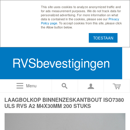
This site uses cookies to analyze anonymized traffic and
for ads measurement purposes. We do not track data for
personalized advertising. For more information on what
data is contained in the cookies, please see our
Privacy
Policy page
. To accept cookies from this site, please click
the Allow button below.
TOESTAAN
RVSbevestigingen
Menu
LAAGBOLKOP BINNENZESKANTBOUT ISO7380
ULS RVS A2 M4X30MM 200 STUKS