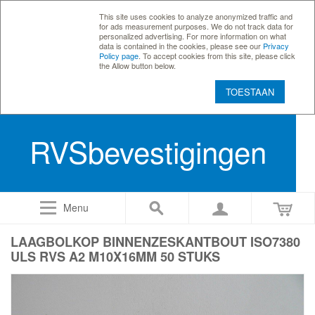
This site uses cookies to analyze anonymized traffic and
for ads measurement purposes. We do not track data for
personalized advertising. For more information on what
data is contained in the cookies, please see our
Privacy
Policy page
. To accept cookies from this site, please click
the Allow button below.
TOESTAAN
RVSbevestigingen
Menu
LAAGBOLKOP BINNENZESKANTBOUT ISO7380
ULS RVS A2 M10X16MM 50 STUKS