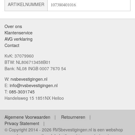
ARTIKELNUMMER
107380401016
Over ons
Klantenservice
AVG verklaring
Contact
KvK: 37079960
BTW: NL806713458B01
Bank: NL08 INGB 0007 7670 54
W:
rvsbevestigingen.nl
E:
info@rvsbevestigingen.nl
T:
085-3031745
Handelsweg 15 1851NX Heiloo
Algemene Voorwaarden
Retourneren
Privacy Statement
© Copyright 2014 - 2026 RVSbevestigingen.nl is een webshop