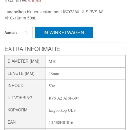
Excl. BTW:
€ 9,45
Laagbolkop binnenzeskantbout ISO7380 ULS RVS A2
M10x16mm 50st.
IN WINKELWAGEN
Aantal:
EXTRA INFORMATIE
DIAMETER (MM)
M10
LENGTE (MM)
16mm
INHOUD
50st.
UITVOERING
RVS A2 AISI-304
KOPVORM
laagbolkop ULS
EAN
107380401016