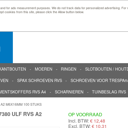
 and for ads measurement purposes. We do not track data for personalized advertising. For m
ept cookies from this site, please click the Allow button below.
n
KANTBOUTEN
MOEREN
RINGEN
SLOTBOUTEN / HOU
EVEN
SPAX SCHROEVEN RVS
SCHROEVEN VOOR TRESPA®/
MENTSKOFFERS RVS A4
SCHARNIEREN
TUINBESLAG RVS
 A2 M6X16MM 100 STUKS
380 ULF RVS A2
OP VOORRAAD
Incl. BTW:
€
12,48
Excl. BTW:
€ 10,31