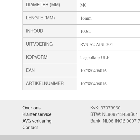
DIAMETER (MM)
M6
LENGTE (MM)
16mm
INHOUD
100st.
UITVOERING
RVS A2 AISI-304
KOPVORM
laagbolkop ULF
EAN
107380406016
ARTIKELNUMMER
107380406016
Over ons
KvK: 37079960
Klantenservice
BTW: NL806713458B01
AVG verklaring
Bank: NL08 INGB 0007 
Contact