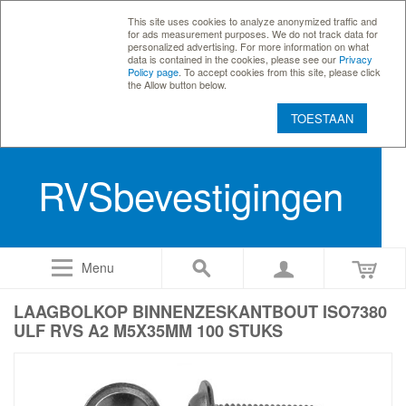
This site uses cookies to analyze anonymized traffic and
for ads measurement purposes. We do not track data for
personalized advertising. For more information on what
data is contained in the cookies, please see our
Privacy
Policy page
. To accept cookies from this site, please click
the Allow button below.
TOESTAAN
RVSbevestigingen
Menu
LAAGBOLKOP BINNENZESKANTBOUT ISO7380
ULF RVS A2 M5X35MM 100 STUKS