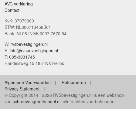
AVG verklaring
Contact
KvK: 37079960
BTW: NL806713458B01
Bank: NL08 INGB 0007 7670 54
W:
rvsbevestigingen.nl
E:
info@rvsbevestigingen.nl
T:
085-3031745
Handelsweg 15 1851NX Heiloo
Algemene Voorwaarden
Retourneren
Privacy Statement
© Copyright 2014 - 2026 RVSbevestigingen.nl is een webshop
van
schroevengroothandel.nl
, alle rechten voorbehouden