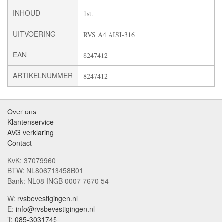
INHOUD
1st.
UITVOERING
RVS A4 AISI-316
EAN
8247412
ARTIKELNUMMER
8247412
Over ons
Klantenservice
AVG verklaring
Contact
KvK: 37079960
BTW: NL806713458B01
Bank: NL08 INGB 0007 7670 54
W:
rvsbevestigingen.nl
E:
info@rvsbevestigingen.nl
T:
085-3031745