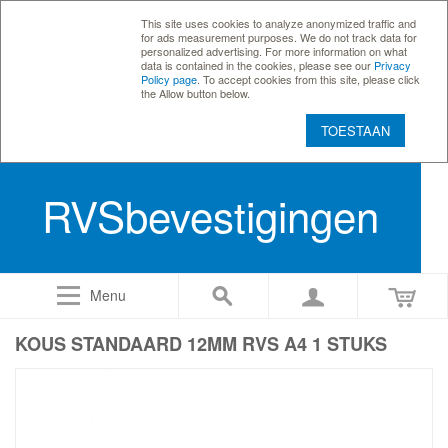
This site uses cookies to analyze anonymized traffic and
for ads measurement purposes. We do not track data for
personalized advertising. For more information on what
data is contained in the cookies, please see our
Privacy
Policy page
. To accept cookies from this site, please click
the Allow button below.
TOESTAAN
RVSbevestigingen
Menu
KOUS STANDAARD 12MM RVS A4 1 STUKS