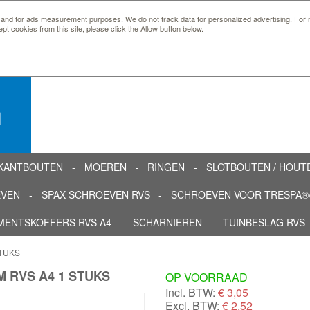
 and for ads measurement purposes. We do not track data for personalized advertising. For m
ept cookies from this site, please click the Allow button below.
n
KANTBOUTEN
MOEREN
RINGEN
SLOTBOUTEN / HOU
EVEN
SPAX SCHROEVEN RVS
SCHROEVEN VOOR TRESPA®/
MENTSKOFFERS RVS A4
SCHARNIEREN
TUINBESLAG RVS
STUKS
 RVS A4 1 STUKS
OP VOORRAAD
Incl. BTW:
€
3,05
Excl. BTW:
€ 2,52