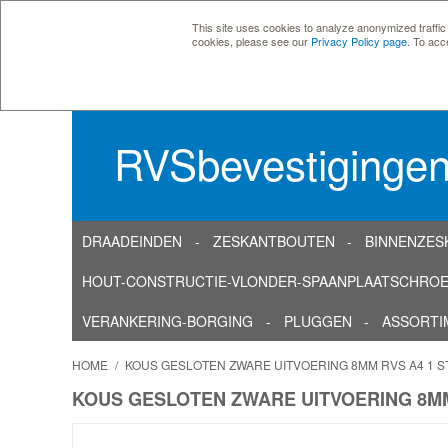
This site uses cookies to analyze anonymized traffic
cookies, please see our
Privacy Policy page
. To acc
RVSbevestiginge
DRAADEINDEN
ZESKANTBOUTEN
BINNENZES
HOUT-CONSTRUCTIE-VLONDER-SPAANPLAATSCHRO
VERANKERING-BORGING
PLUGGEN
ASSORTI
HOME
/
KOUS GESLOTEN ZWARE UITVOERING 8MM RVS A4 1 
KOUS GESLOTEN ZWARE UITVOERING 8MM