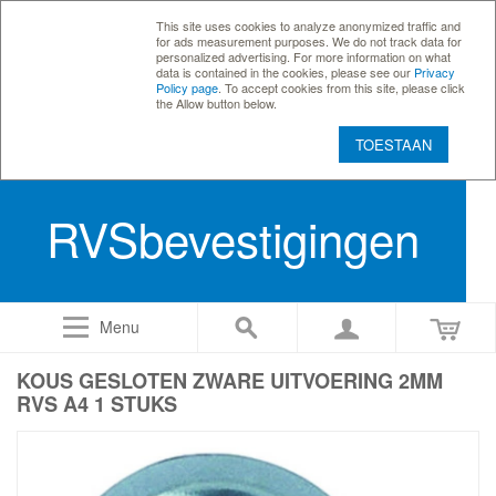
This site uses cookies to analyze anonymized traffic and
for ads measurement purposes. We do not track data for
personalized advertising. For more information on what
data is contained in the cookies, please see our
Privacy
Policy page
. To accept cookies from this site, please click
the Allow button below.
TOESTAAN
RVSbevestigingen
Menu
KOUS GESLOTEN ZWARE UITVOERING 2MM
RVS A4 1 STUKS