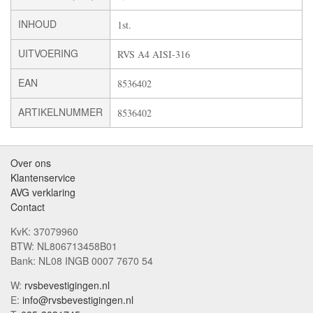
INHOUD
1st.
UITVOERING
RVS A4 AISI-316
EAN
8536402
ARTIKELNUMMER
8536402
Over ons
Klantenservice
AVG verklaring
Contact
KvK: 37079960
BTW: NL806713458B01
Bank: NL08 INGB 0007 7670 54
W:
rvsbevestigingen.nl
E:
info@rvsbevestigingen.nl