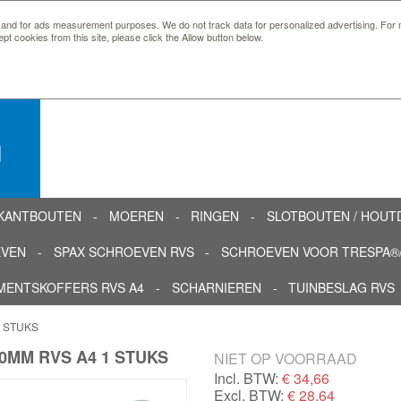
 and for ads measurement purposes. We do not track data for personalized advertising. For m
ept cookies from this site, please click the Allow button below.
n
KANTBOUTEN
MOEREN
RINGEN
SLOTBOUTEN / HOU
EVEN
SPAX SCHROEVEN RVS
SCHROEVEN VOOR TRESPA®/
MENTSKOFFERS RVS A4
SCHARNIEREN
TUINBESLAG RVS
1 STUKS
0MM RVS A4 1 STUKS
NIET OP VOORRAAD
Incl. BTW:
€
34,66
Excl. BTW:
€ 28,64