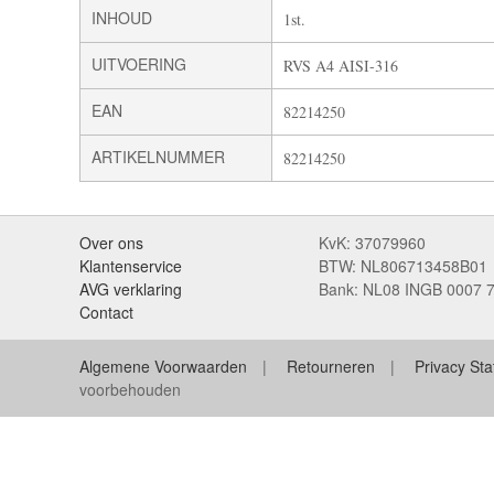
INHOUD
1st.
UITVOERING
RVS A4 AISI-316
EAN
82214250
ARTIKELNUMMER
82214250
Over ons
KvK: 37079960
Klantenservice
BTW: NL806713458B01
AVG verklaring
Bank: NL08 INGB 0007 
Contact
Algemene Voorwaarden
Retourneren
Privacy St
voorbehouden