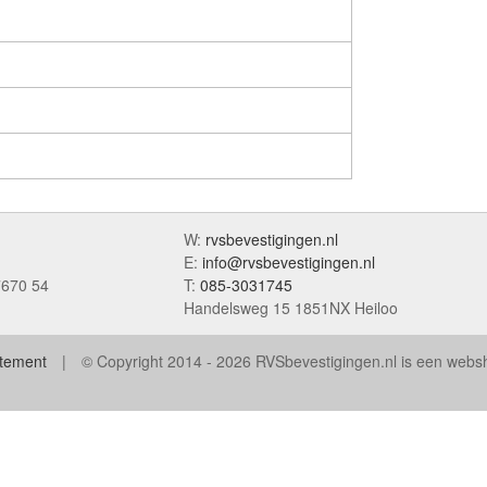
W:
rvsbevestigingen.nl
E:
info@rvsbevestigingen.nl
7670 54
T:
085-3031745
Handelsweg 15 1851NX Heiloo
atement
© Copyright 2014 - 2026 RVSbevestigingen.nl is een web