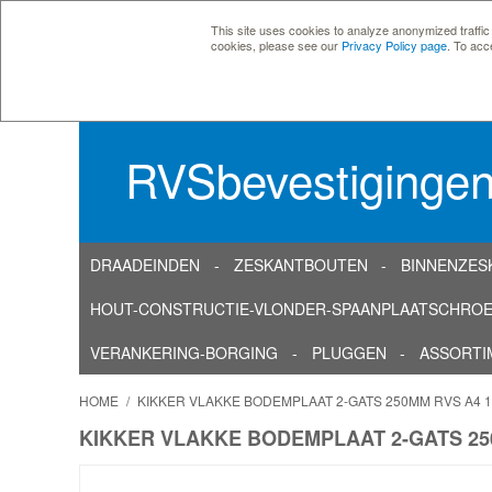
This site uses cookies to analyze anonymized traffic
cookies, please see our
Privacy Policy page
. To acc
RVSbevestiginge
DRAADEINDEN
ZESKANTBOUTEN
BINNENZES
HOUT-CONSTRUCTIE-VLONDER-SPAANPLAATSCHRO
VERANKERING-BORGING
PLUGGEN
ASSORTI
HOME
/
KIKKER VLAKKE BODEMPLAAT 2-GATS 250MM RVS A4 
KIKKER VLAKKE BODEMPLAAT 2-GATS 25