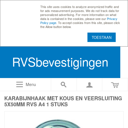
This site uses cookies to analyze anonymized traffic and
for ads measurement purposes. We do not track data for
personalized advertising. For more information on what
data is contained in the cookies, please see our
Privacy
Policy page
. To accept cookies from this site, please click
the Allow button below.
TOESTAAN
RVSbevestigingen
Menu
KARABIJNHAAK MET KOUS EN VEERSLUITING
5X50MM RVS A4 1 STUKS