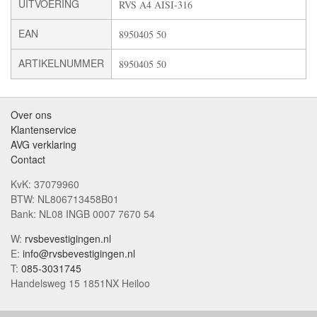
UITVOERING
RVS A4 AISI-316
EAN
8950405 50
ARTIKELNUMMER
8950405 50
Over ons
Klantenservice
AVG verklaring
Contact
KvK: 37079960
BTW: NL806713458B01
Bank: NL08 INGB 0007 7670 54
W:
rvsbevestigingen.nl
E:
info@rvsbevestigingen.nl
T:
085-3031745
Handelsweg 15 1851NX Heiloo