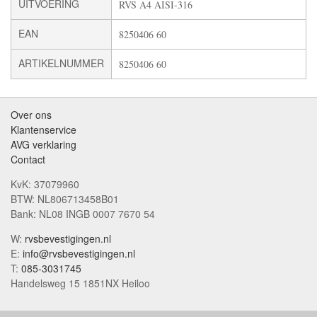
UITVOERING
RVS A4 AISI-316
EAN
8250406 60
ARTIKELNUMMER
8250406 60
Over ons
Klantenservice
AVG verklaring
Contact
KvK: 37079960
BTW: NL806713458B01
Bank: NL08 INGB 0007 7670 54
W:
rvsbevestigingen.nl
E:
info@rvsbevestigingen.nl
T:
085-3031745
Handelsweg 15 1851NX Heiloo