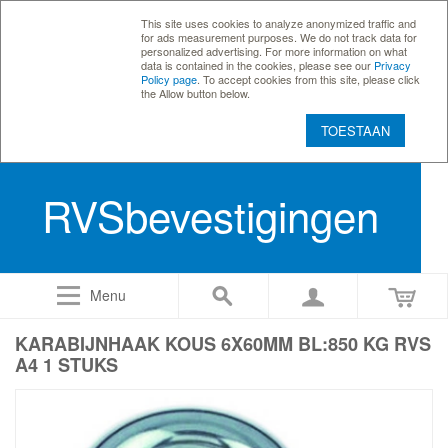
This site uses cookies to analyze anonymized traffic and
for ads measurement purposes. We do not track data for
personalized advertising. For more information on what
data is contained in the cookies, please see our
Privacy
Policy page
. To accept cookies from this site, please click
the Allow button below.
TOESTAAN
RVSbevestigingen
Menu
KARABIJNHAAK KOUS 6X60MM BL:850 KG RVS
A4 1 STUKS