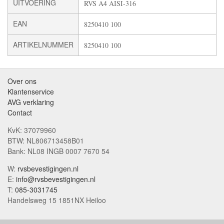
UITVOERING
RVS A4 AISI-316
EAN
8250410 100
ARTIKELNUMMER
8250410 100
Over ons
Klantenservice
AVG verklaring
Contact
KvK: 37079960
BTW: NL806713458B01
Bank: NL08 INGB 0007 7670 54
W:
rvsbevestigingen.nl
E:
info@rvsbevestigingen.nl
T:
085-3031745
Handelsweg 15 1851NX Heiloo