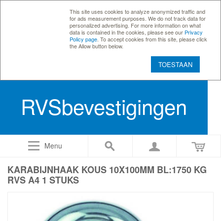
This site uses cookies to analyze anonymized traffic and
for ads measurement purposes. We do not track data for
personalized advertising. For more information on what
data is contained in the cookies, please see our
Privacy
Policy page
. To accept cookies from this site, please click
the Allow button below.
TOESTAAN
RVSbevestigingen
Menu
KARABIJNHAAK KOUS 10X100MM BL:1750 KG
RVS A4 1 STUKS