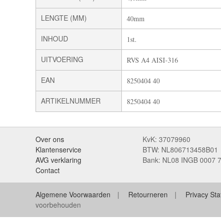
LENGTE (MM)
40mm
INHOUD
1st.
UITVOERING
RVS A4 AISI-316
EAN
8250404 40
ARTIKELNUMMER
8250404 40
Over ons
KvK: 37079960
Klantenservice
BTW: NL806713458B01
AVG verklaring
Bank: NL08 INGB 0007 
Contact
Algemene Voorwaarden
Retourneren
Privacy St
voorbehouden