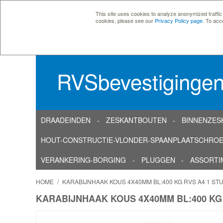
This site uses cookies to analyze anonymized traffic
cookies, please see our
Privacy Policy page
. To acc
RVSbevestiginge
DRAADEINDEN
ZESKANTBOUTEN
BINNENZES
HOUT-CONSTRUCTIE-VLONDER-SPAANPLAATSCHRO
VERANKERING-BORGING
PLUGGEN
ASSORTI
HOME
/
KARABIJNHAAK KOUS 4X40MM BL:400 KG RVS A4 1 ST
KARABIJNHAAK KOUS 4X40MM BL:400 KG 