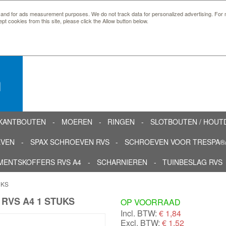
 and for ads measurement purposes. We do not track data for personalized advertising. For m
ept cookies from this site, please click the Allow button below.
n
KANTBOUTEN
MOEREN
RINGEN
SLOTBOUTEN / HOU
EVEN
SPAX SCHROEVEN RVS
SCHROEVEN VOOR TRESPA®/
MENTSKOFFERS RVS A4
SCHARNIEREN
TUINBESLAG RVS
UKS
RVS A4 1 STUKS
OP VOORRAAD
Incl. BTW:
€
1,84
Excl. BTW:
€ 1,52