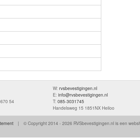
W:
rvsbevestigingen.nl
E:
info@rvsbevestigingen.nl
7670 54
T:
085-3031745
Handelsweg 15 1851NX Heiloo
atement
© Copyright 2014 - 2026 RVSbevestigingen.nl is een web