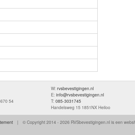
W:
rvsbevestigingen.nl
E:
info@rvsbevestigingen.nl
7670 54
T:
085-3031745
Handelsweg 15 1851NX Heiloo
atement
© Copyright 2014 - 2026 RVSbevestigingen.nl is een web