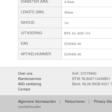
DIAMETER (MM)
4,0mm
LENGTE (MM)
40mm
INHOUD
1st.
UITVOERING
RVS A4 AISI-316
EAN
8249404 40
ARTIKELNUMMER
8249404 40
Over ons
KvK: 37079960
Klantenservice
BTW: NL806713458B01
AVG verklaring
Bank: NL08 INGB 0007 
Contact
Algemene Voorwaarden
Retourneren
Privacy St
voorbehouden