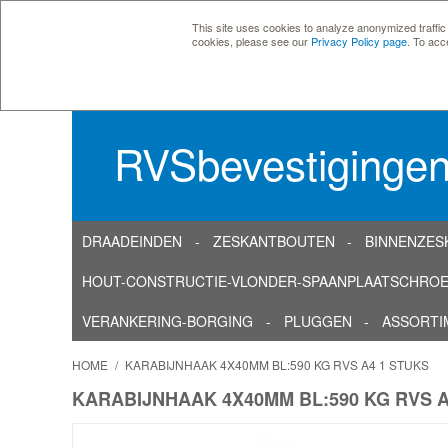
This site uses cookies to analyze anonymized traffic
cookies, please see our
Privacy Policy page
. To acc
RVSbevestiginge
DRAADEINDEN
ZESKANTBOUTEN
BINNENZES
HOUT-CONSTRUCTIE-VLONDER-SPAANPLAATSCHRO
VERANKERING-BORGING
PLUGGEN
ASSORTI
HOME
/
KARABIJNHAAK 4X40MM BL:590 KG RVS A4 1 STUKS
KARABIJNHAAK 4X40MM BL:590 KG RVS A