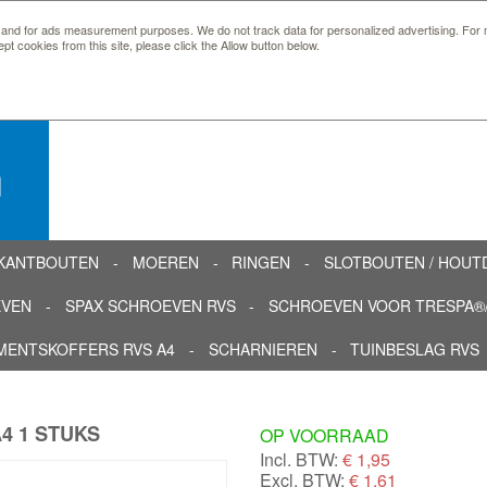
 and for ads measurement purposes. We do not track data for personalized advertising. For m
ept cookies from this site, please click the Allow button below.
n
KANTBOUTEN
MOEREN
RINGEN
SLOTBOUTEN / HOU
EVEN
SPAX SCHROEVEN RVS
SCHROEVEN VOOR TRESPA®/
MENTSKOFFERS RVS A4
SCHARNIEREN
TUINBESLAG RVS
4 1 STUKS
OP VOORRAAD
Incl. BTW:
€
1,95
Excl. BTW:
€ 1,61