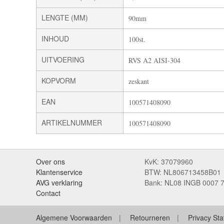
LENGTE (MM)
90mm
INHOUD
100st.
UITVOERING
RVS A2 AISI-304
KOPVORM
zeskant
EAN
100571408090
ARTIKELNUMMER
100571408090
Over ons
KvK: 37079960
Klantenservice
BTW: NL806713458B01
AVG verklaring
Bank: NL08 INGB 0007 
Contact
Algemene Voorwaarden
Retourneren
Privacy St