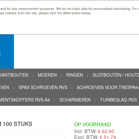
 and for ads measurement purposes. We do not track data for personalized advertising. For m
ept cookies from this site, please click the Allow button below.
n
KANTBOUTEN
MOEREN
RINGEN
SLOTBOUTEN / HOU
EVEN
SPAX SCHROEVEN RVS
SCHROEVEN VOOR TRESPA®/
MENTSKOFFERS RVS A4
SCHARNIEREN
TUINBESLAG RVS
 100 STUKS
OP VOORRAAD
Incl. BTW:
€
62,60
Excl. BTW:
€ 51,74