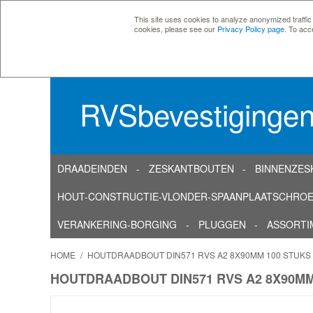
This site uses cookies to analyze anonymized traffic
cookies, please see our
Privacy Policy page
. To acc
RVSbevestiginge
DRAADEINDEN
ZESKANTBOUTEN
BINNENZES
HOUT-CONSTRUCTIE-VLONDER-SPAANPLAATSCHRO
VERANKERING-BORGING
PLUGGEN
ASSORTI
HOME
/
HOUTDRAADBOUT DIN571 RVS A2 8X90MM 100 STUKS
HOUTDRAADBOUT DIN571 RVS A2 8X90MM