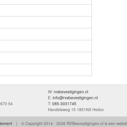
W:
rvsbevestigingen.nl
E:
info@rvsbevestigingen.nl
7670 54
T:
085-3031745
Handelsweg 15 1851NX Heiloo
atement
© Copyright 2014 - 2026 RVSbevestigingen.nl is een web