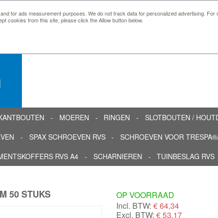
 and for ads measurement purposes. We do not track data for personalized advertising. For m
ept cookies from this site, please click the Allow button below.
n
KANTBOUTEN
MOEREN
RINGEN
SLOTBOUTEN / HOU
EVEN
SPAX SCHROEVEN RVS
SCHROEVEN VOOR TRESPA®/
MENTSKOFFERS RVS A4
SCHARNIEREN
TUINBESLAG RVS
M 50 STUKS
OP VOORRAAD
Incl. BTW:
€
64,34
Excl. BTW:
€ 53,17