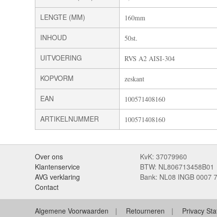
LENGTE (MM)
160mm
INHOUD
50st.
UITVOERING
RVS A2 AISI-304
KOPVORM
zeskant
EAN
100571408160
ARTIKELNUMMER
100571408160
Over ons
KvK: 37079960
Klantenservice
BTW: NL806713458B01
AVG verklaring
Bank: NL08 INGB 0007 
Contact
Algemene Voorwaarden
Retourneren
Privacy St