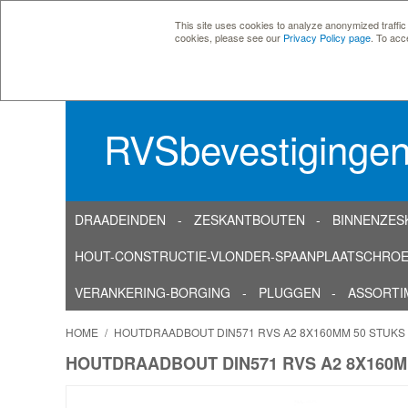
This site uses cookies to analyze anonymized traffic
cookies, please see our
Privacy Policy page
. To acc
RVSbevestiginge
DRAADEINDEN
ZESKANTBOUTEN
BINNENZES
HOUT-CONSTRUCTIE-VLONDER-SPAANPLAATSCHRO
VERANKERING-BORGING
PLUGGEN
ASSORTI
HOME
/
HOUTDRAADBOUT DIN571 RVS A2 8X160MM 50 STUKS
HOUTDRAADBOUT DIN571 RVS A2 8X160M