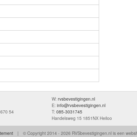
W:
rvsbevestigingen.nl
E:
info@rvsbevestigingen.nl
7670 54
T:
085-3031745
Handelsweg 15 1851NX Heiloo
atement
© Copyright 2014 - 2026 RVSbevestigingen.nl is een web