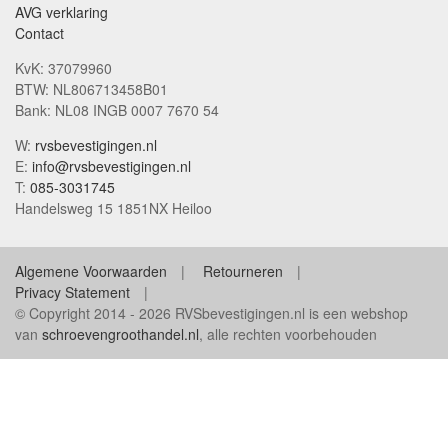
AVG verklaring
Contact
KvK: 37079960
BTW: NL806713458B01
Bank: NL08 INGB 0007 7670 54
W:
rvsbevestigingen.nl
E:
info@rvsbevestigingen.nl
T:
085-3031745
Handelsweg 15 1851NX Heiloo
Algemene Voorwaarden
Retourneren
Privacy Statement
© Copyright 2014 - 2026 RVSbevestigingen.nl is een webshop
van
schroevengroothandel.nl
, alle rechten voorbehouden