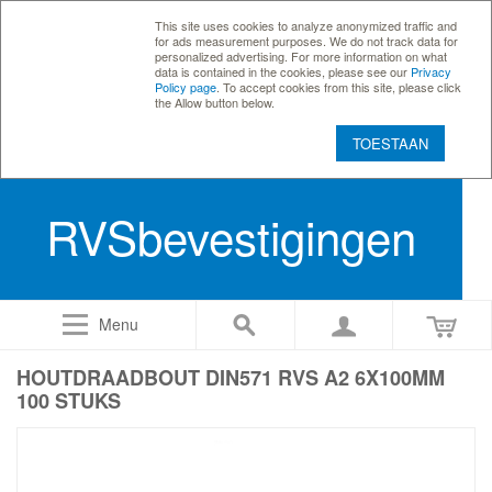
This site uses cookies to analyze anonymized traffic and
for ads measurement purposes. We do not track data for
personalized advertising. For more information on what
data is contained in the cookies, please see our
Privacy
Policy page
. To accept cookies from this site, please click
the Allow button below.
TOESTAAN
RVSbevestigingen
Menu
HOUTDRAADBOUT DIN571 RVS A2 6X100MM
100 STUKS