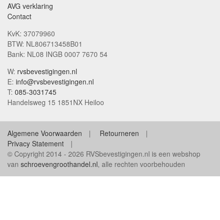
AVG verklaring
Contact
KvK: 37079960
BTW: NL806713458B01
Bank: NL08 INGB 0007 7670 54
W:
rvsbevestigingen.nl
E:
info@rvsbevestigingen.nl
T:
085-3031745
Handelsweg 15 1851NX Heiloo
Algemene Voorwaarden
Retourneren
Privacy Statement
© Copyright 2014 - 2026 RVSbevestigingen.nl is een webshop
van
schroevengroothandel.nl
, alle rechten voorbehouden