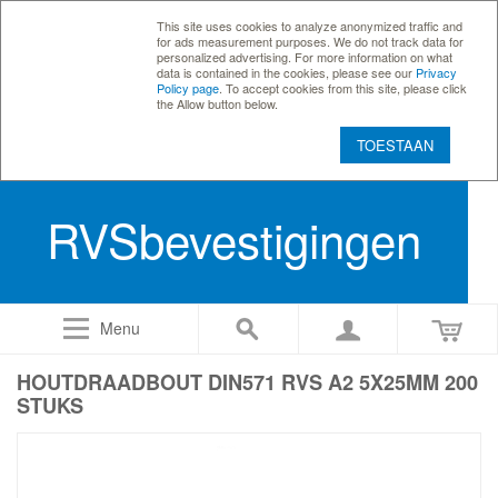
This site uses cookies to analyze anonymized traffic and
for ads measurement purposes. We do not track data for
personalized advertising. For more information on what
data is contained in the cookies, please see our
Privacy
Policy page
. To accept cookies from this site, please click
the Allow button below.
TOESTAAN
RVSbevestigingen
Menu
HOUTDRAADBOUT DIN571 RVS A2 5X25MM 200
STUKS