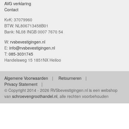
AVG verklaring
Contact
KvK: 37079960
BTW: NL806713458B01
Bank: NL08 INGB 0007 7670 54
W:
rvsbevestigingen.nl
E:
info@rvsbevestigingen.nl
T:
085-3031745
Handelsweg 15 1851NX Heiloo
Algemene Voorwaarden
Retourneren
Privacy Statement
© Copyright 2014 - 2026 RVSbevestigingen.nl is een webshop
van
schroevengroothandel.nl
, alle rechten voorbehouden