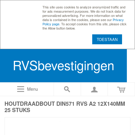
This site uses cookies to analyze anonymized traffic and
for ads measurement purposes. We do not track data for
personalized advertising. For more information on what
data is contained in the cookies, please see our
Privacy
Policy page
. To accept cookies from this site, please click
the Allow button below.
TOESTAAN
RVSbevestigingen
Menu
HOUTDRAADBOUT DIN571 RVS A2 12X140MM
25 STUKS