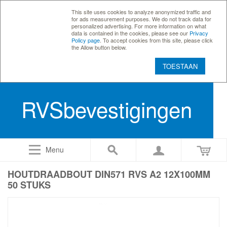
This site uses cookies to analyze anonymized traffic and
for ads measurement purposes. We do not track data for
personalized advertising. For more information on what
data is contained in the cookies, please see our
Privacy
Policy page
. To accept cookies from this site, please click
the Allow button below.
TOESTAAN
RVSbevestigingen
Menu
HOUTDRAADBOUT DIN571 RVS A2 12X100MM
50 STUKS