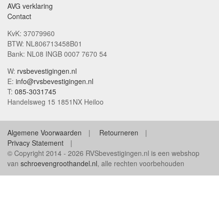
AVG verklaring
Contact
KvK: 37079960
BTW: NL806713458B01
Bank: NL08 INGB 0007 7670 54
W:
rvsbevestigingen.nl
E:
info@rvsbevestigingen.nl
T:
085-3031745
Handelsweg 15 1851NX Heiloo
Algemene Voorwaarden
Retourneren
Privacy Statement
© Copyright 2014 - 2026 RVSbevestigingen.nl is een webshop
van
schroevengroothandel.nl
, alle rechten voorbehouden