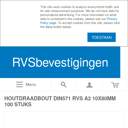
This site uses cookies to analyze anonymized traffic and
for ads measurement purposes. We do not track data for
personalized advertising. For more information on what
data is contained in the cookies, please see our
Privacy
Policy page
. To accept cookies from this site, please click
the Allow button below.
TOESTAAN
RVSbevestigingen
Menu
HOUTDRAADBOUT DIN571 RVS A2 10X80MM
100 STUKS