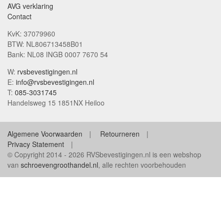
AVG verklaring
Contact
KvK: 37079960
BTW: NL806713458B01
Bank: NL08 INGB 0007 7670 54
W:
rvsbevestigingen.nl
E:
info@rvsbevestigingen.nl
T:
085-3031745
Handelsweg 15 1851NX Heiloo
Algemene Voorwaarden
Retourneren
Privacy Statement
© Copyright 2014 - 2026 RVSbevestigingen.nl is een webshop
van
schroevengroothandel.nl
, alle rechten voorbehouden