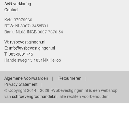
AVG verklaring
Contact
KvK: 37079960
BTW: NL806713458B01
Bank: NL08 INGB 0007 7670 54
W:
rvsbevestigingen.nl
E:
info@rvsbevestigingen.nl
T:
085-3031745
Handelsweg 15 1851NX Heiloo
Algemene Voorwaarden
Retourneren
Privacy Statement
© Copyright 2014 - 2026 RVSbevestigingen.nl is een webshop
van
schroevengroothandel.nl
, alle rechten voorbehouden