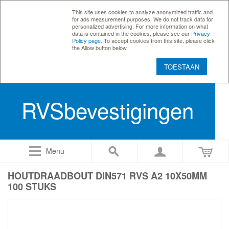
This site uses cookies to analyze anonymized traffic and
for ads measurement purposes. We do not track data for
personalized advertising. For more information on what
data is contained in the cookies, please see our
Privacy
Policy page
. To accept cookies from this site, please click
the Allow button below.
TOESTAAN
RVSbevestigingen
Menu
HOUTDRAADBOUT DIN571 RVS A2 10X50MM
100 STUKS