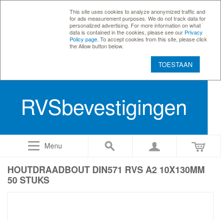
This site uses cookies to analyze anonymized traffic and
for ads measurement purposes. We do not track data for
personalized advertising. For more information on what
data is contained in the cookies, please see our
Privacy
Policy page
. To accept cookies from this site, please click
the Allow button below.
TOESTAAN
RVSbevestigingen
Menu
HOUTDRAADBOUT DIN571 RVS A2 10X130MM
50 STUKS