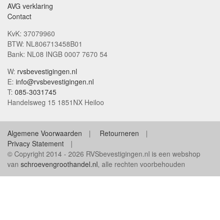
AVG verklaring
Contact
KvK: 37079960
BTW: NL806713458B01
Bank: NL08 INGB 0007 7670 54
W:
rvsbevestigingen.nl
E:
info@rvsbevestigingen.nl
T:
085-3031745
Handelsweg 15 1851NX Heiloo
Algemene Voorwaarden
Retourneren
Privacy Statement
© Copyright 2014 - 2026 RVSbevestigingen.nl is een webshop
van
schroevengroothandel.nl
, alle rechten voorbehouden