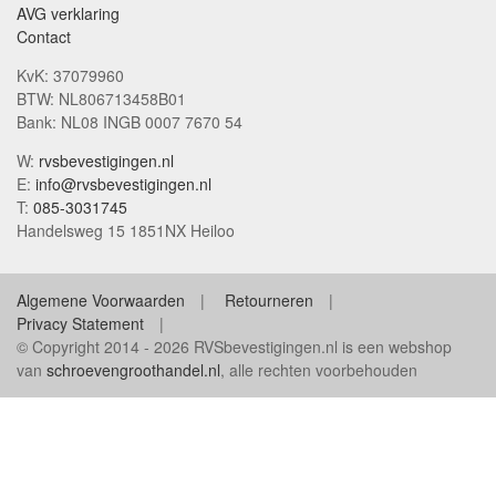
AVG verklaring
Contact
KvK: 37079960
BTW: NL806713458B01
Bank: NL08 INGB 0007 7670 54
W:
rvsbevestigingen.nl
E:
info@rvsbevestigingen.nl
T:
085-3031745
Handelsweg 15 1851NX Heiloo
Algemene Voorwaarden
Retourneren
Privacy Statement
© Copyright 2014 - 2026 RVSbevestigingen.nl is een webshop
van
schroevengroothandel.nl
, alle rechten voorbehouden