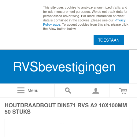
This site uses cookies to analyze anonymized traffic and
for ads measurement purposes. We do not track data for
personalized advertising. For more information on what
data is contained in the cookies, please see our
Privacy
Policy page
. To accept cookies from this site, please click
the Allow button below.
TOESTAAN
RVSbevestigingen
Menu
HOUTDRAADBOUT DIN571 RVS A2 10X100MM
50 STUKS